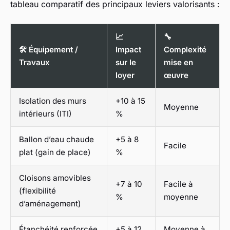
tableau comparatif des principaux leviers valorisants :
📈
🔧
🛠️ Équipement /
Impact
Complexité
Travaux
sur le
mise en
loyer
œuvre
Isolation des murs
+10 à 15
Moyenne
intérieurs (ITI)
%
Ballon d’eau chaude
+5 à 8
Facile
plat (gain de place)
%
Cloisons amovibles
+7 à 10
Facile à
(flexibilité
%
moyenne
d’aménagement)
Étanchéité renforcée
+5 à 12
Moyenne à