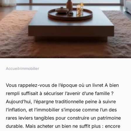
Accueil
›
Immobilier
IMMOBILIER
Optimiser votre
Vous rappelez-vous de l’époque où un livret A bien
rempli suffisait à sécuriser l’avenir d’une famille ?
investissement immobilier
Aujourd’hui, l’épargne traditionnelle peine à suivre
avec des conseils pratiques
l’inflation, et l’immobilier s’impose comme l’un des
rares leviers tangibles pour construire un patrimoine
Dulce
•
11/06/2026 09:53
•
13 min de lecture
durable. Mais acheter un bien ne suffit plus : encore