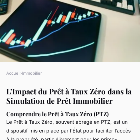
Accueil
›
Immobilier
IMMOBILIER
L’Impact du Prêt à Taux Zéro dans la
Quel est l'impact du prêt à
Simulation de Prêt Immobilier
taux zéro dans la simulation
de prêt immobilier ?
Comprendre le Prêt à Taux Zéro (PTZ)
Le Prêt à Taux Zéro, souvent abrégé en PTZ, est un
Sohan
•
13 janvier 2025
•
5 min de lecture
dispositif mis en place par l’État pour faciliter l’accès
à la propriété, particulièrement pour les primo-