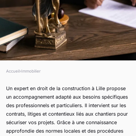
Accueil
›
Immobilier
IMMOBILIER
Expert en droit de la
Un expert en droit de la construction à Lille propose
un accompagnement adapté aux besoins spécifiques
construction à lille :
des professionnels et particuliers. Il intervient sur les
accompagnement et solutions
contrats, litiges et contentieux liés aux chantiers pour
sécuriser vos projets. Grâce à une connaissance
Sohan
•
14 octobre 2025
•
4 min de lecture
approfondie des normes locales et des procédures